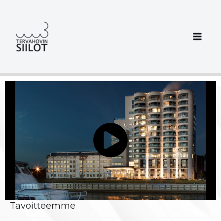
Siirry
sisältöön
Tavoitteemme