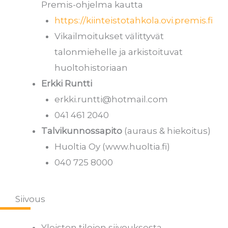
Premis-ohjelma kautta
https://kiinteistotahkola.ovi.premis.fi
Vikailmoitukset välittyvät
talonmiehelle ja arkistoituvat
huoltohistoriaan
Erkki Runtti
erkki.runtti@hotmail.com
041 461 2040
Talvikunnossapito
(auraus & hiekoitus)
Huoltia Oy (www.huoltia.fi)
040 725 8000
Siivous
Yleisten tilojen siivouksesta