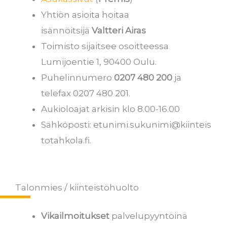
Yhtiön asioita hoitaa
isännöitsijä
Valtteri Airas
Toimisto sijaitsee osoitteessa
Lumijoentie 1, 90400 Oulu.
Puhelinnumero
0207 480 200
ja
telefax 0207 480 201.
Aukioloajat arkisin klo 8.00-16.00
Sähköposti:
etunimi.sukunimi@kiinteis
totahkola.fi
.
Talonmies / kiinteistöhuolto
Vikailmoitukset
palvelupyyntöinä