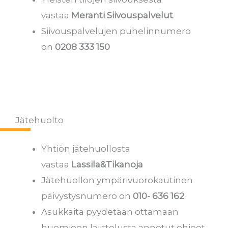
vastaa
Meranti Siivouspalvelut
.
Siivouspalvelujen puhelinnumero
on
0208 333 150
Jätehuolto
Yhtiön jätehuollosta
vastaa
Lassila&Tikanoja
Jätehuollon ympärivuorokautinen
päivystysnumero on
010- 636 162
.
Asukkaita pyydetään ottamaan
huomioon lajittelusta annetut ohjeet