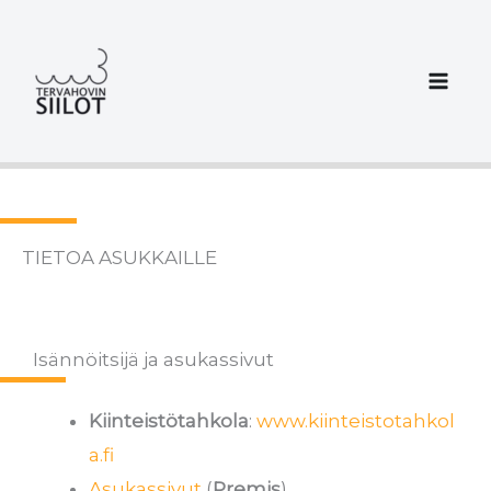
Siirry
sisältöön
TIETOA ASUKKAILLE
Isännöitsijä ja asukassivut
Kiinteistötahkola
:
www.kiinteistotahkol
a.fi
Asukassivut
(
Premis
)