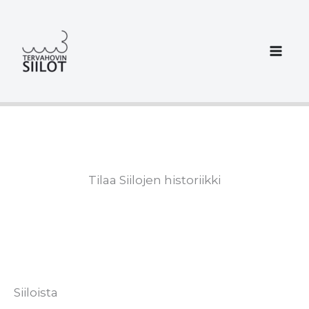
Siirry
sisältöön
Tilaa Siilojen historiikki
Siiloista